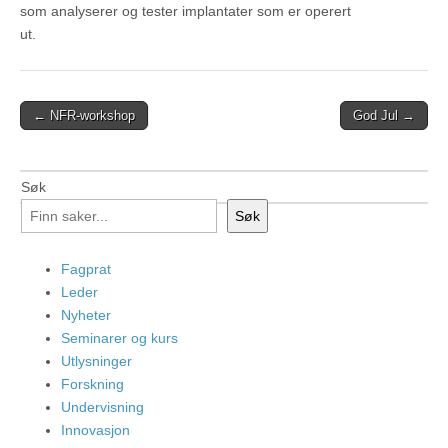
som analyserer og tester implantater som er operert
ut.
Post
← NFR-workshop
God Jul →
navigation
Søk
Søk
Fagprat
Leder
Nyheter
Seminarer og kurs
Utlysninger
Forskning
Undervisning
Innovasjon