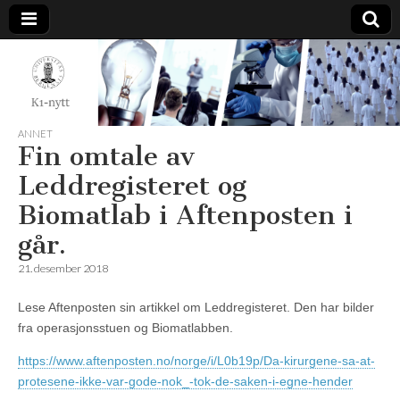
K1-
Nytt
ANNET
Fin omtale av
Leddregisteret og
Biomatlab i Aftenposten i
går.
21. desember 2018
Lese Aftenposten sin artikkel om Leddregisteret. Den har bilder
fra operasjonsstuen og Biomatlabben.
https://www.aftenposten.no/norge/i/L0b19p/Da-kirurgene-sa-at-
protesene-ikke-var-gode-nok_-tok-de-saken-i-egne-hender