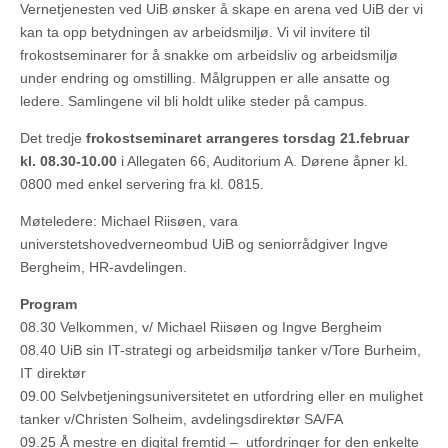
Vernetjenesten ved UiB ønsker å skape en arena ved UiB der vi
kan ta opp betydningen av arbeidsmiljø. Vi vil invitere til
frokostseminarer for å snakke om arbeidsliv og arbeidsmiljø
under endring og omstilling. Målgruppen er alle ansatte og
ledere. Samlingene vil bli holdt ulike steder på campus.
Det tredje
frokostseminaret arrangeres torsdag 21.februar
kl. 08.30-10.00
i Allegaten 66, Auditorium A. Dørene åpner kl.
0800 med enkel servering fra kl. 0815.
Møteledere: Michael Riisøen, vara
universtetshovedverneombud UiB og seniorrådgiver Ingve
Bergheim, HR-avdelingen.
Program
08.30 Velkommen, v/ Michael Riisøen og Ingve Bergheim
08.40 UiB sin IT-strategi og arbeidsmiljø tanker v/Tore Burheim,
IT direktør
09.00 Selvbetjeningsuniversitetet en utfordring eller en mulighet
tanker v/Christen Solheim, avdelingsdirektør SA/FA
09.25 Å mestre en digital fremtid – utfordringer for den enkelte