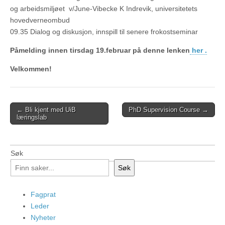
og arbeidsmiljøet v/June-Vibecke K Indrevik, universitetets
hovedverneombud
09.35 Dialog og diskusjon, innspill til senere frokostseminar
Påmelding innen tirsdag 19.februar på denne lenken
her .
Velkommen!
Post
← Bli kjent med UiB
PhD Supervision Course →
læringslab
navigation
Søk
Søk
Fagprat
Leder
Nyheter