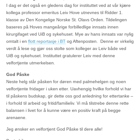
I dag er det også en gledens dag for instituttet ved at vår kjære
kollega professor emeritus Leiv Hove utnevnes til Ridder 1.
klasse av Den Kongelige Norske St. Olavs Orden. Tildelingen
baseres på Hoves mangeårige forbilledlige innsats innen
kirurgifaget ved UiB og sykehuset. Mye av hans innsats var nylig
omtalt i en
flott reportasje i BT
og Aftenposten. Denne er virkelig
verdt å lese og gjør oss stolte som kolleger av Leiv både ved
UiB og sykehuset. Instituttet gratulerer Leiv med denne
velfortjente utmerkelsen.
God Påske
Neste helg står påsken for døren med palmehelgen og noen
velfortjente fridager i uken etter. Uavhengig hvilke forhold vi har
til påskens budskap, gir dette oss god anledning for ettertanke –
i forhold til arbeid og fritid/familieliv. Vi må tilstrebe denne rette
balansen i livet for å kunne være en positiv kraft på begge
arenaene.
Jeg ønsker en velfortjent God Påske til dere alle!