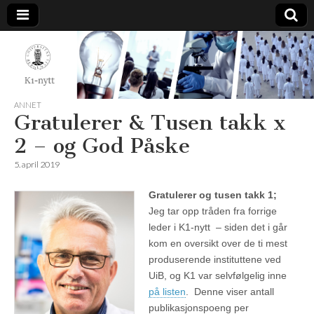
K1-
Nytt
ANNET
Gratulerer & Tusen takk x
2 – og God Påske
5. april 2019
Gratulerer og tusen takk 1;
Jeg tar opp tråden fra forrige
leder i K1-nytt – siden det i går
kom en oversikt over de ti mest
produserende instituttene ved
UiB, og K1 var selvfølgelig inne
på listen
. Denne viser antall
publikasjonspoeng per