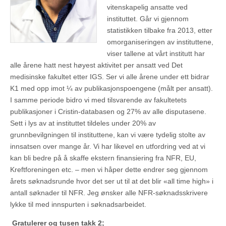
vitenskapelig ansatte ved
instituttet. Går vi gjennom
statistikken tilbake fra 2013, etter
omorganiseringen av instituttene,
viser tallene at vårt institutt har
alle årene hatt nest høyest aktivitet per ansatt ved Det
medisinske fakultet etter IGS. Ser vi alle årene under ett bidrar
K1 med opp imot ¼ av publikasjonspoengene (målt per ansatt).
I samme periode bidro vi med tilsvarende av fakultetets
publikasjoner i Cristin-databasen og 27% av alle disputasene.
Sett i lys av at instituttet tildeles under 20% av
grunnbevilgningen til instituttene, kan vi være tydelig stolte av
innsatsen over mange år. Vi har likevel en utfordring ved at vi
kan bli bedre på å skaffe ekstern finansiering fra NFR, EU,
Kreftforeningen etc. – men vi håper dette endrer seg gjennom
årets søknadsrunde hvor det ser ut til at det blir «all time high» i
antall søknader til NFR. Jeg ønsker alle NFR-søknadsskrivere
lykke til med innspurten i søknadsarbeidet.
Gratulerer og tusen takk 2;