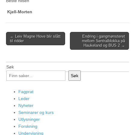
Beste hilsen
Kjell-Morten
Post
← Leiv Magne Hove blir slått
Endring i gangmønsteret
til ridder
mellom Sentralblokka på
navigation
Haukeland og BUS 2 →
Søk
Søk
Fagprat
Leder
Nyheter
Seminarer og kurs
Utlysninger
Forskning
Undervisning