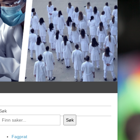
Søk
Søk
Fagprat