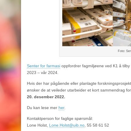
Foto: Sen
Senter for farmasi
oppfordrer fagmiljøene ved K1 å tilby
2023 – vår 2024.
Hvis der har pågående eller planlagte forskningsprosjek
ønsker de at veileder utarbeider et kort sammendrag for 
20. desember 2022.
Du kan lese mer
her
.
Kontaktperson for faglige spørsmål:
Lone Holst,
Lone.Holst@uib.no
, 55 58 61 52