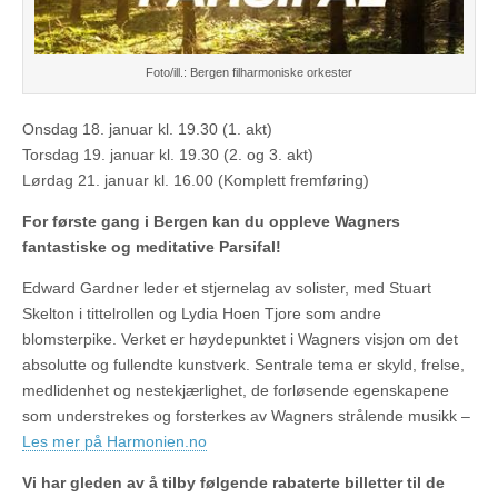
Foto/ill.: Bergen filharmoniske orkester
Onsdag 18. januar kl. 19.30 (1. akt)
Torsdag 19. januar kl. 19.30 (2. og 3. akt)
Lørdag 21. januar kl. 16.00 (Komplett fremføring)
For første gang i Bergen kan du oppleve Wagners
fantastiske og meditative Parsifal!
Edward Gardner leder et stjernelag av solister, med Stuart
Skelton i tittelrollen og Lydia Hoen Tjore som andre
blomsterpike. Verket er høydepunktet i Wagners visjon om det
absolutte og fullendte kunstverk. Sentrale tema er skyld, frelse,
medlidenhet og nestekjærlighet, de forløsende egenskapene
som understrekes og forsterkes av Wagners strålende musikk –
Les mer på Harmonien.no
Vi har gleden av å tilby følgende rabaterte billetter til de