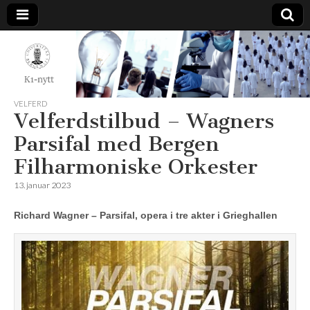
K1-
Nytt
VELFERD
Velferdstilbud – Wagners
Parsifal med Bergen
Filharmoniske Orkester
13. januar 2023
Richard Wagner – Parsifal, opera i tre akter i Grieghallen