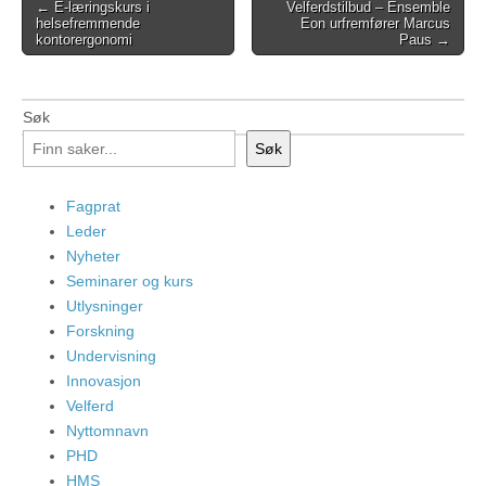
Post
← E-læringskurs i
Velferdstilbud – Ensemble
helsefremmende
Eon urfremfører Marcus
navigation
kontorergonomi
Paus →
Søk
Søk
Fagprat
Leder
Nyheter
Seminarer og kurs
Utlysninger
Forskning
Undervisning
Innovasjon
Velferd
Nyttomnavn
PHD
HMS