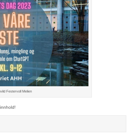
ngvild Festervoll Melien
innhold!