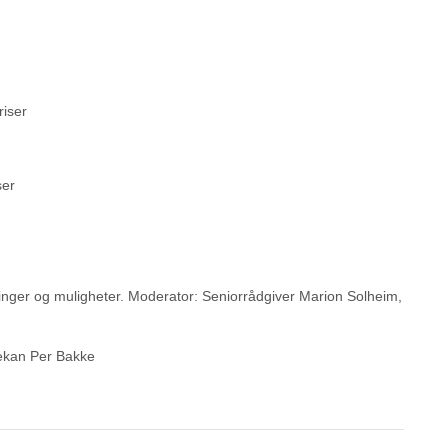
riser
ser
ger og muligheter. Moderator: Seniorrådgiver Marion Solheim,
dekan Per Bakke