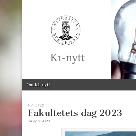
K1-
Nytt
Skip
Main
Om K1-nytt
to
menu
content
NYHETER
Fakultetets dag 2023
14. april 2023