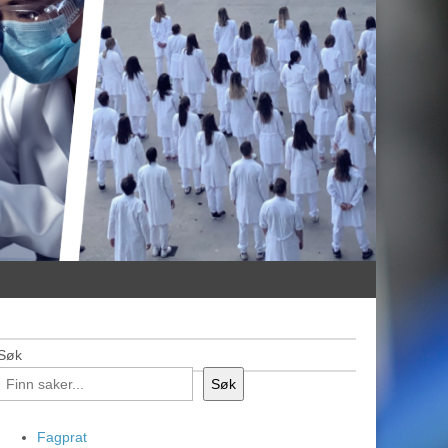
Søk
Søk
Fagprat