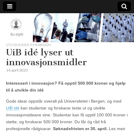
K1-
Nytt
UTLYSNINGER
,
INNOVASJON
UiB idé lyser ut
innovasjonsmidler
14. april 2023
Interessert i innovasjon? Få opptil 500 000 kroner og hjelp
til å utvikle din idé
Gode idear oppstår overalt på Universitetet i Bergen, og med
UiB idé
kan studentar og forskarar teste ut og utvikle
innovasjonsideane sine. Studentar kan få opptil 100 000 kroner i
støtte, og forskarar 500 000 kroner. Du får òg råd frå
profesjonelle rådgivarar.
Søknadsfristen er 30. april.
Les meir