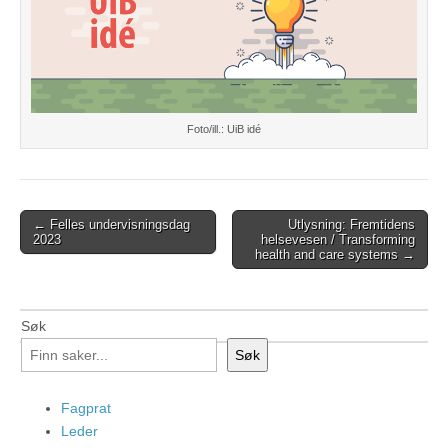
Foto/ill.: UiB idé
Post
← Felles undervisningsdag
Utlysning: Fremtidens
2023
helsevesen / Transforming
navigation
health and care systems →
Søk
Søk
Fagprat
Leder