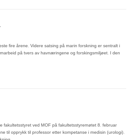
i
te fire årene. Videre satsing på marin forskning er sentralt i
samarbeid på tvers av havnæringene og forskingsmiljøet. I den
 fakultetsstyret ved MOF på fakultetsstyremøtet 8. februar
e til opprykk til professor etter kompetanse i medisin (urologi).
irkning…