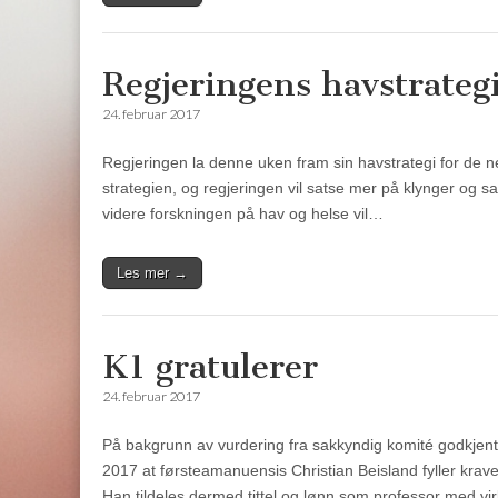
Regjeringens havstrateg
24. februar 2017
Regjeringen la denne uken fram sin havstrategi for de nes
strategien, og regjeringen vil satse mer på klynger og 
videre forskningen på hav og helse vil…
Les mer →
K1 gratulerer
24. februar 2017
På bakgrunn av vurdering fra sakkyndig komité godkjente
2017 at førsteamanuensis Christian Beisland fyller kraven
Han tildeles dermed tittel og lønn som professor med v