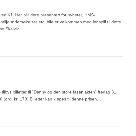
ved K1. Her blir dere presentert for nyheter, HMS-
iljøundersøkelser etc. Alle er velkommen med innspill til dette
ise Skålvik…
 billetter til ”Danny og den store fasanjakten” fredag 31.
00 (ord. kr. 170) Billetter kan kjøpes til denne prisen…