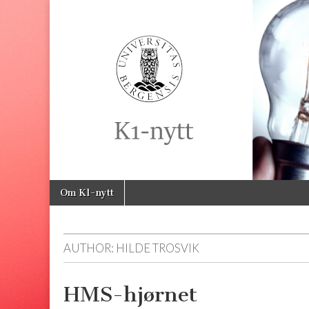
K1-
Nytt
Skip
Main
Om K1-nytt
to
menu
content
AUTHOR:
HILDE TROSVIK
HMS-hjørnet