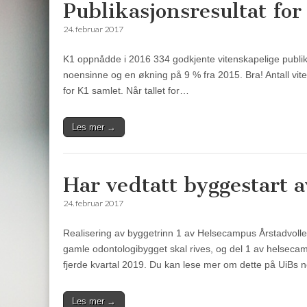
Publikasjonsresultat for
24. februar 2017
K1 oppnådde i 2016 334 godkjente vitenskapelige publika
noensinne og en økning på 9 % fra 2015. Bra! Antall viten
for K1 samlet. Når tallet for…
Les mer →
Har vedtatt byggestart 
24. februar 2017
Realisering av byggetrinn 1 av Helsecampus Årstadvollen
gamle odontologibygget skal rives, og del 1 av helsecam
fjerde kvartal 2019. Du kan lese mer om dette på UiBs n
Les mer →