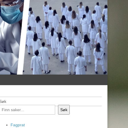
Søk
Søk
Fagprat