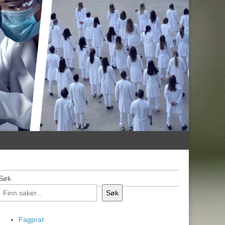
Søk
Søk
Fagprat