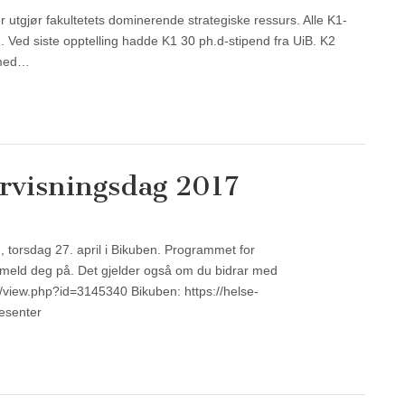
r utgjør fakultetets dominerende strategiske ressurs. Alle K1-
Ved siste opptelling hadde K1 30 ph.d-stipend fra UiB. K2
rmed…
ervisningsdag 2017
, torsdag 27. april i Bikuben. Programmet for
 meld deg på. Det gjelder også om du bidrar med
o/view.php?id=3145340 Bikuben: https://helse-
esenter