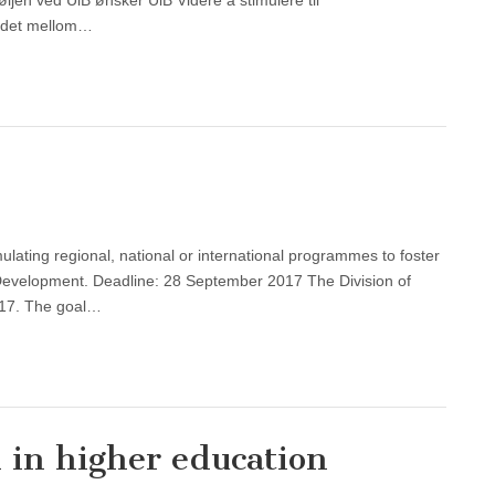
ljen ved UiB ønsker UiB Videre å stimulere til
eidet mellom…
ating regional, national or international programmes to foster
r Development. Deadline: 28 September 2017 The Division of
017. The goal…
 in higher education