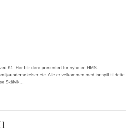
ved K1. Her blir dere presentert for nyheter, HMS-
iljøundersøkelser etc. Alle er velkommen med innspill til dette
ise Skålvik…
K1