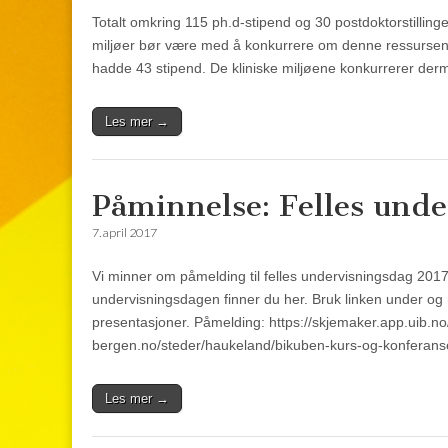
Totalt omkring 115 ph.d-stipend og 30 postdoktorstillinge
miljøer bør være med å konkurrere om denne ressursen. 
hadde 43 stipend. De kliniske miljøene konkurrerer de
Les mer →
Påminnelse: Felles und
7. april 2017
Vi minner om påmelding til felles undervisningsdag 2017
undervisningsdagen finner du her. Bruk linken under og
presentasjoner. Påmelding: https://skjemaker.app.uib.n
bergen.no/steder/haukeland/bikuben-kurs-og-konferans
Les mer →