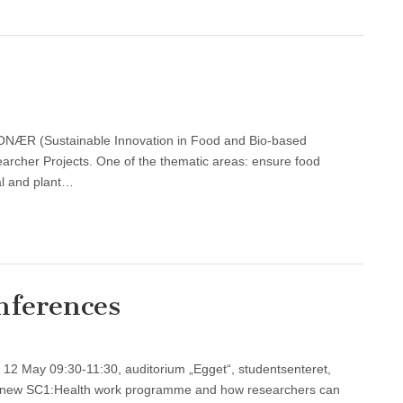
ONÆR (Sustainable Innovation in Food and Bio-based
earcher Projects. One of the thematic areas: ensure food
al and plant…
nferences
12 May 09:30-11:30, auditorium „Egget“, studentsenteret,
he new SC1:Health work programme and how researchers can