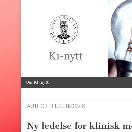
K1-
Nytt
Skip
Main
Om K1-nytt
to
menu
content
AUTHOR:
HILDE TROSVIK
Ny ledelse for klinisk m