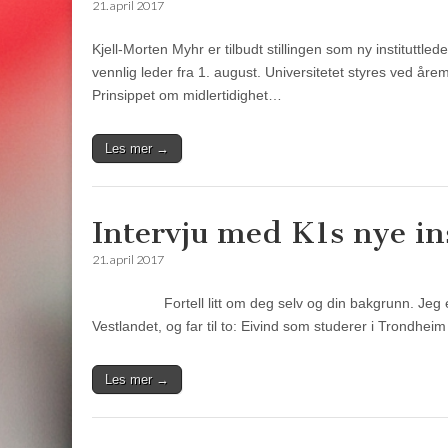
21. april 2017
Kjell-Morten Myhr er tilbudt stillingen som ny instituttlede
vennlig leder fra 1. august. Universitetet styres ved årem
Prinsippet om midlertidighet…
Les mer →
Intervju med K1s nye ins
21. april 2017
Fortell litt om deg selv og din bakgrunn. Jeg er 5
Vestlandet, og far til to: Eivind som studerer i Trondhe
Les mer →