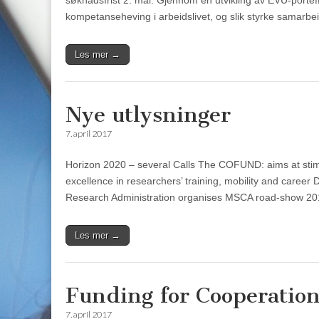
søknadsfrist 2. mai. Gjennom en utvikling av EVU-portefø
kompetanseheving i arbeidslivet, og slik styrke samarb
Les mer →
Nye utlysninger
7. april 2017
Horizon 2020 – several Calls The COFUND: aims at stimul
excellence in researchers’ training, mobility and caree
Research Administration organises MSCA road-show 2
Les mer →
Funding for Cooperation
7. april 2017