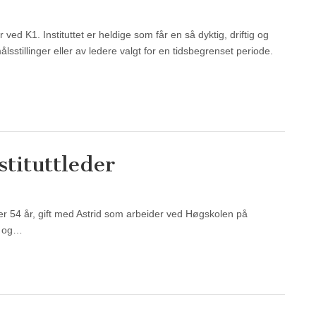
r ved K1. Instituttet er heldige som får en så dyktig, driftig og
ålsstillinger eller av ledere valgt for en tidsbegrenset periode.
tituttleder
4 år, gift med Astrid som arbeider ved Høgskolen på
im og…