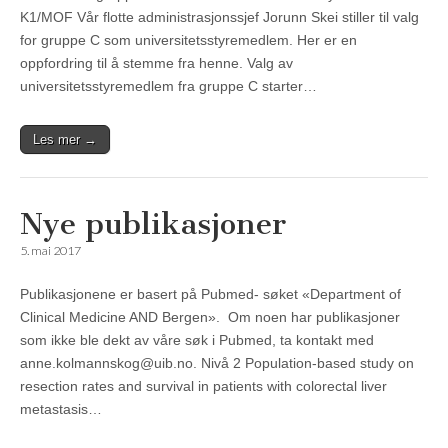
K1/MOF Vår flotte administrasjonssjef Jorunn Skei stiller til valg
for gruppe C som universitetsstyremedlem. Her er en
oppfordring til å stemme fra henne. Valg av
universitetsstyremedlem fra gruppe C starter…
Les mer →
Nye publikasjoner
5. mai 2017
Publikasjonene er basert på Pubmed- søket «Department of
Clinical Medicine AND Bergen». Om noen har publikasjoner
som ikke ble dekt av våre søk i Pubmed, ta kontakt med
anne.kolmannskog@uib.no. Nivå 2 Population-based study on
resection rates and survival in patients with colorectal liver
metastasis…