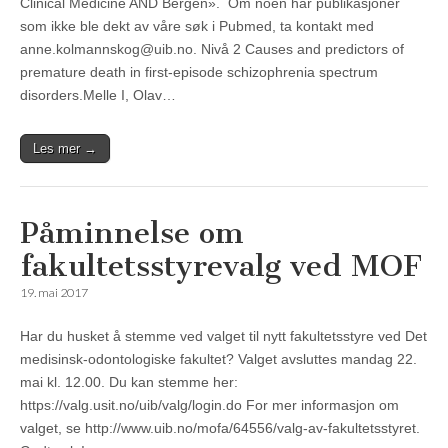
Clinical Medicine AND Bergen». Om noen har publikasjoner
som ikke ble dekt av våre søk i Pubmed, ta kontakt med
anne.kolmannskog@uib.no. Nivå 2 Causes and predictors of
premature death in first-episode schizophrenia spectrum
disorders.Melle I, Olav…
Les mer →
Påminnelse om
fakultetsstyrevalg ved MOF
19. mai 2017
Har du husket å stemme ved valget til nytt fakultetsstyre ved Det
medisinsk-odontologiske fakultet? Valget avsluttes mandag 22.
mai kl. 12.00. Du kan stemme her:
https://valg.usit.no/uib/valg/login.do For mer informasjon om
valget, se http://www.uib.no/mofa/64556/valg-av-fakultetsstyret.