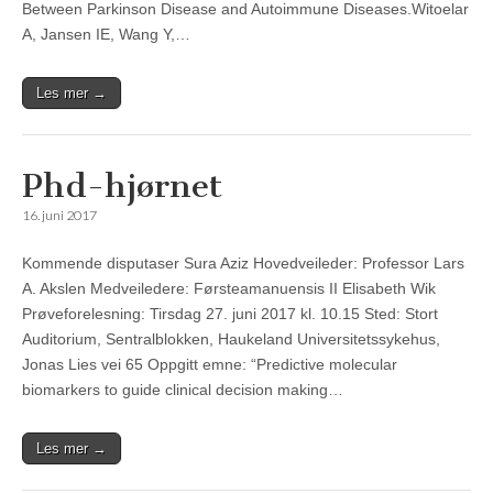
Between Parkinson Disease and Autoimmune Diseases.Witoelar
A, Jansen IE, Wang Y,…
Les mer →
Phd-hjørnet
16. juni 2017
Kommende disputaser Sura Aziz Hovedveileder: Professor Lars
A. Akslen Medveiledere: Førsteamanuensis II Elisabeth Wik
Prøveforelesning: Tirsdag 27. juni 2017 kl. 10.15 Sted: Stort
Auditorium, Sentralblokken, Haukeland Universitetssykehus,
Jonas Lies vei 65 Oppgitt emne: “Predictive molecular
biomarkers to guide clinical decision making…
Les mer →