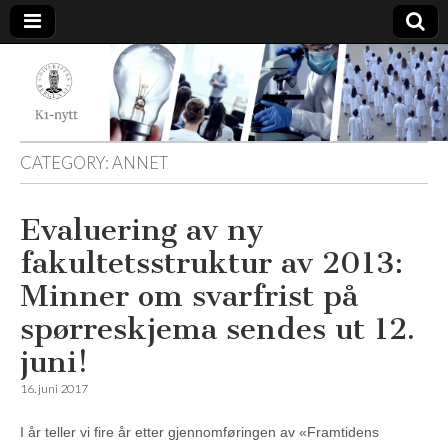
K1-
Nytt
CATEGORY:
ANNET
Evaluering av ny
fakultetsstruktur av 2013:
Minner om svarfrist på
spørreskjema sendes ut 12.
juni!
16. juni 2017
I år teller vi fire år etter gjennomføringen av «Framtidens