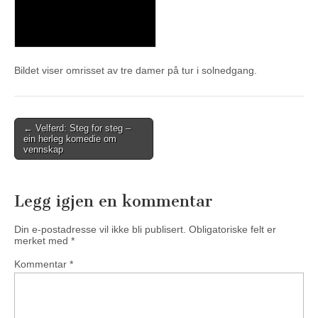
Bildet viser omrisset av tre damer på tur i solnedgang.
Post
← Velferd: Steg for steg –
ein herleg komedie om
navigation
vennskap
Legg igjen en kommentar
Din e-postadresse vil ikke bli publisert.
Obligatoriske felt er
merket med
*
Kommentar
*