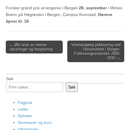
Forsker grand prix arrangeres i Bergen
28. september
i Mimes
Brønn på Høgskolen i Bergen, Campus Kronstad.
Dørene
åpner kl. 18
.
Post
← Økt bruk av interne
Vitenskapelig publisering ved
utlysninger og hospitering
Universitetet i Bergen:
navigation
Publiseringsstatistikk 2005-
2015 →
Søk
Søk
Fagprat
Leder
Nyheter
Seminarer og kurs
Utlysninger