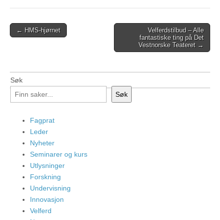
Post
← HMS-hjørnet
Velferdstilbud – Alle
fantastiske ting på Det
navigation
Vestnorske Teateret →
Søk
Søk
Fagprat
Leder
Nyheter
Seminarer og kurs
Utlysninger
Forskning
Undervisning
Innovasjon
Velferd