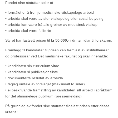
Fondet sine statuttar seier at:
• formålet er å fremje medisinske vitskapelege arbeid
• arbeida skal være av stor vitskapeleg eller sosial betyding
• arbeida kan være frå alle greiner av medisinsk vitskap
• arbeida skal være fullførte
Styret har fastsett prisen til
kr 50.000,-
i driftsmidlar til forskaren.
Framlegg til kandidatar til prisen kan fremjast av instituttleiarar
og professorar ved Det medisinske fakultet og skal innehalde:
• kandidaten sin curriculum vitae
• kandidaten si publikasjonsliste
• dokumenterte resultat av arbeida
• fagleg omtale av forslaget (maksimalt to sider)
• ei beskrivande framstilling av kandidaten sitt arbeid i språkform
for det alminnelege publikum (pressemelding)
På grunnlag av fondet sine statuttar tildelast prisen etter desse
kriteria: