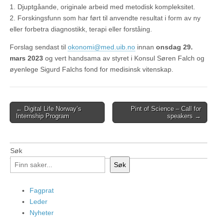
1. Djuptgåande, originale arbeid med metodisk kompleksitet.
2. Forskingsfunn som har ført til anvendte resultat i form av ny
eller forbetra diagnostikk, terapi eller forståing.
Forslag sendast til
okonomi@med.uib.no
innan
onsdag 29.
mars 2023
og vert handsama av styret i Konsul Søren Falch og
øyenlege Sigurd Falchs fond for medisinsk vitenskap.
Post
← Digital Life Norway’s
Pint of Science – Call for
Internship Program
speakers →
navigation
Søk
Søk
Fagprat
Leder
Nyheter