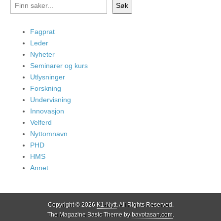
Søk
Fagprat
Leder
Nyheter
Seminarer og kurs
Utlysninger
Forskning
Undervisning
Innovasjon
Velferd
Nyttomnavn
PHD
HMS
Annet
Copyright © 2026
K1-Nytt
. All Rights Reserved.
The Magazine Basic Theme by
bavotasan.com
.