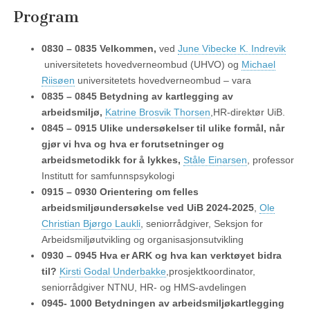
Program
0830 – 0835 Velkommen,
ved
June Vibecke K. Indrevik
universitetets hovedverneombud (UHVO) og
Michael
Riisøen
universitetets hovedverneombud – vara
0835 – 0845 Betydning av kartlegging av
arbeidsmiljø,
Katrine Brosvik Thorsen
,HR-direktør UiB.
0845 – 0915 Ulike undersøkelser til ulike formål, når
gjør vi hva og hva er forutsetninger og
arbeidsmetodikk for å lykkes,
Ståle Einarsen
, professor
Institutt for samfunnspsykologi
0915 – 0930 Orientering om felles
arbeidsmiljøundersøkelse ved UiB 2024-2025
,
Ole
Christian Bjørgo Laukli
, seniorrådgiver, Seksjon for
Arbeidsmiljøutvikling og organisasjonsutvikling
0930 – 0945
Hva er ARK og hva kan verktøyet bidra
til?
Kirsti Godal Underbakke
,prosjektkoordinator,
seniorrådgiver NTNU, HR- og HMS-avdelingen
0945- 1000 Betydningen av arbeidsmiljøkartlegging