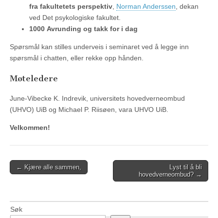
fra fakultetets perspektiv
,
Norman Anderssen
, dekan
ved Det psykologiske fakultet.
1000
Avrunding og takk for i dag
Spørsmål kan stilles underveis i seminaret ved å legge inn
spørsmål i chatten, eller rekke opp hånden.
Møteledere
June-Vibecke K. Indrevik, universitets hovedverneombud
(UHVO) UiB og Michael P. Riisøen, vara UHVO UiB.
Velkommen!
Post
← Kjære alle sammen,
Lyst til å bli
hovedverneombud? →
navigation
Søk