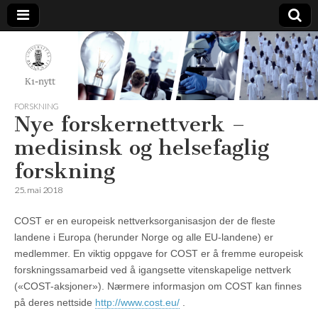
K1-
Nytt
FORSKNING
Nye forskernettverk –
medisinsk og helsefaglig
forskning
25. mai 2018
COST er en europeisk nettverksorganisasjon der de fleste
landene i Europa (herunder Norge og alle EU-landene) er
medlemmer. En viktig oppgave for COST er å fremme europeisk
forskningssamarbeid ved å igangsette vitenskapelige nettverk
(«COST-aksjoner»). Nærmere informasjon om COST kan finnes
på deres nettside
http://www.cost.eu/
.