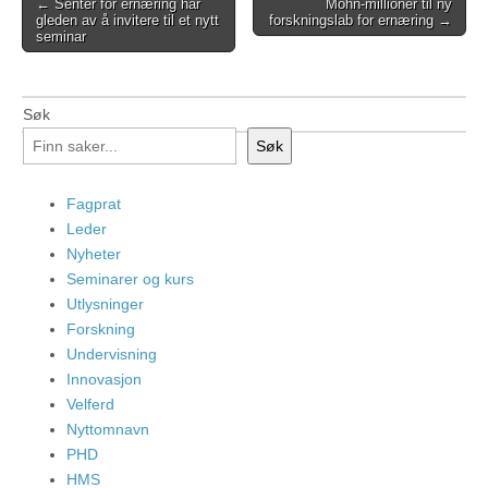
Post
← Senter for ernæring har
Mohn-millioner til ny
gleden av å invitere til et nytt
forskningslab for ernæring →
navigation
seminar
Søk
Søk
Fagprat
Leder
Nyheter
Seminarer og kurs
Utlysninger
Forskning
Undervisning
Innovasjon
Velferd
Nyttomnavn
PHD
HMS