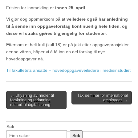
Fristen for innmelding er
innen 25. april
.
Vi gjør dog oppmerksom på at
veiledere også har anledning
til å sende inn oppgaveforslag kontinuerlig hele tiden, og
disse vil straks gjøres tilgjengelig for studenter
.
Ettersom et helt kull (kull 18) er på jakt etter oppgaveprosjekter
denne våren, håper vi å få inn en del forslag til nye
hovedoppgaver nå.
Til fakultetets ansatte – hovedoppgaveveiledere i medisinstudiet
Post
← Utlysning av midler til
Tax seminar for international
forskning og utdanning
employees →
navigation
relatert til digitalisering
Søk
Søk