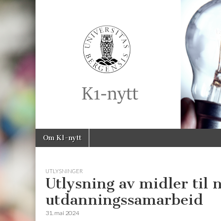
K1-
Nytt
Skip
Main
Om K1-nytt
to
menu
content
UTLYSNINGER
Utlysning av midler til 
utdanningssamarbeid
31. mai 2024