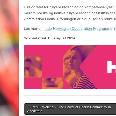
Direktoratet for høyere utdanning og kompetanse lyser ut
mellom norske og indiske høyere utdanningsinstitusjoner
Commission i India. Utlysningen er aktuell for en rekke f
Les mer om
Indo-Norwegian Cooperation Programme in
Søknadsfrist 13. august 2024.
Post
← ReMO Webinar – The Power of Peers: Community in
Academia
navigation