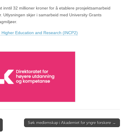
 inntil 32 millioner kroner for å etablere prosjektsamarbeid
. Utlysningen skjer i samarbeid med University Grants
agmiljøer.
 Higher Education and Research (INCP2)
Søk medlemskap i Akademiet for yngre forskere →