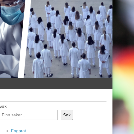
Søk
Søk
Fagprat