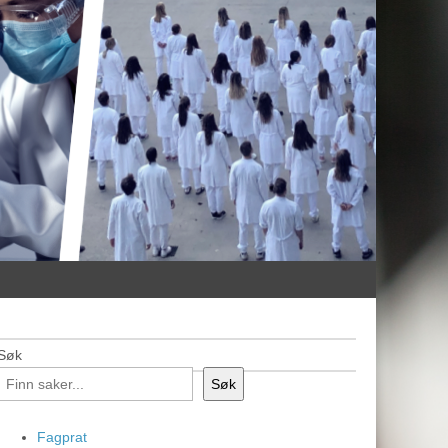
Søk
Søk
Fagprat