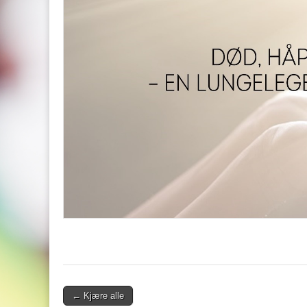
Post
← Kjære alle