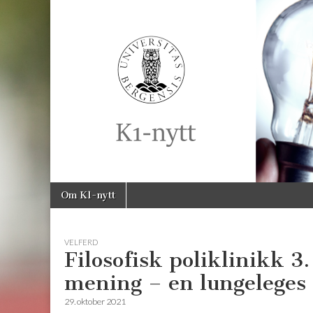
K1-
Nytt
Skip
Main
Om K1-nytt
to
menu
content
VELFERD
Filosofisk poliklinikk 3
mening – en lungeleges
29. oktober 2021