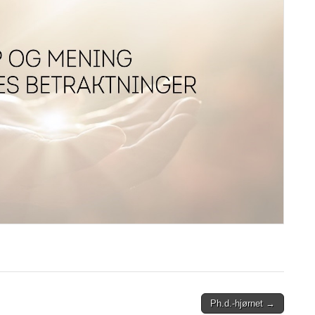
Ph.d.-hjørnet →