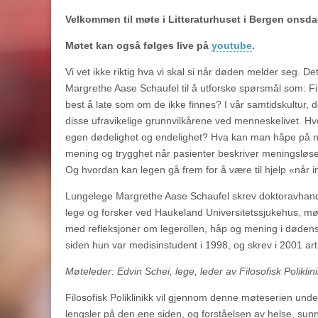
Velkommen til møte i Litteraturhuset i Bergen onsda
Møtet kan også følges live på
youtube
.
Vi vet ikke riktig hva vi skal si når døden melder seg. Det
Margrethe Aase Schaufel til å utforske spørsmål som: Fi
best å late som om de ikke finnes? I vår samtidskultur, de
disse ufravikelige grunnvilkårene ved menneskelivet. Hv
egen dødelighet og endelighet? Hva kan man håpe på n
mening og trygghet når pasienter beskriver meningsløse 
Og hvordan kan legen gå frem for å være til hjelp «når 
Lungelege Margrethe Aase Schaufel skrev doktoravhand
lege og forsker ved Haukeland Universitetssjukehus, møt
med refleksjoner om legerollen, håp og mening i dødens fo
siden hun var medisinstudent i 1998, og skrev i 2001 art
Møteleder: Edvin Schei, lege, leder av Filosofisk Poliklini
Filosofisk Poliklinikk vil gjennom denne møteserien un
lengsler på den ene siden, og forståelsen av helse, su