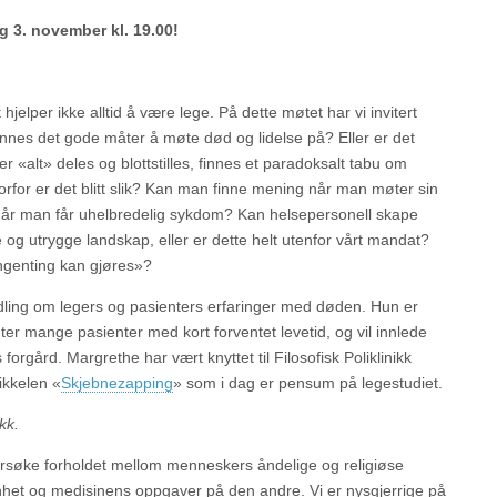
g 3. november kl. 19.00!
 hjelper ikke alltid å være lege. På dette møtet har vi invitert
nnes det gode måter å møte død og lidelse på? Eller er det
r «alt» deles og blottstilles, finnes et paradoksalt tabu om
orfor er det blitt slik? Kan man finne mening når man møter sin
år man får uhelbredelig sykdom? Kan helsepersonell skape
og utrygge landskap, eller er dette helt utenfor vårt mandat?
ingenting kan gjøres»?
ling om legers og pasienters erfaringer med døden. Hun er
er mange pasienter med kort forventet levetid, og vil innlede
rgård. Margrethe har vært knyttet til Filosofisk Poliklinikk
ikkelen «
Skjebnezapping
» som i dag er pensum på legestudiet.
kk.
dersøke forholdet mellom menneskers åndelige og religiøse
nnhet og medisinens oppgaver på den andre. Vi er nysgjerrige på