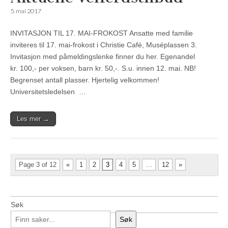
5. mai 2017
INVITASJON TIL 17. MAI-FROKOST Ansatte med familie
inviteres til 17. mai-frokost i Christie Café, Muséplassen 3.
Invitasjon med påmeldingslenke finner du her. Egenandel
kr. 100,- per voksen, barn kr. 50,-. S.u. innen 12. mai. NB!
Begrenset antall plasser. Hjertelig velkommen!
Universitetsledelsen …
Les mer →
Page 3 of 12
«
1
2
3
4
5
…
12
»
Søk
Søk