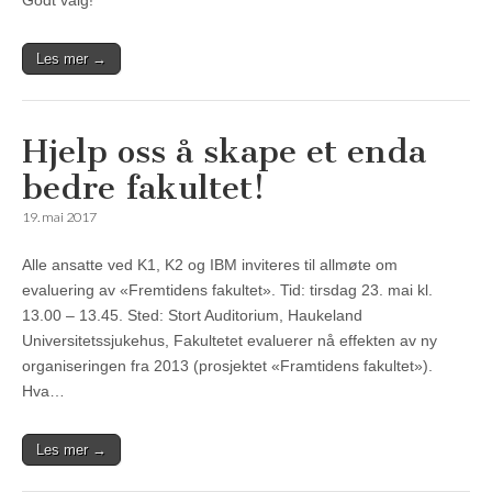
Godt valg!
Les mer →
Hjelp oss å skape et enda
bedre fakultet!
19. mai 2017
Alle ansatte ved K1, K2 og IBM inviteres til allmøte om
evaluering av «Fremtidens fakultet». Tid: tirsdag 23. mai kl.
13.00 – 13.45. Sted: Stort Auditorium, Haukeland
Universitetssjukehus, Fakultetet evaluerer nå effekten av ny
organiseringen fra 2013 (prosjektet «Framtidens fakultet»).
Hva…
Les mer →