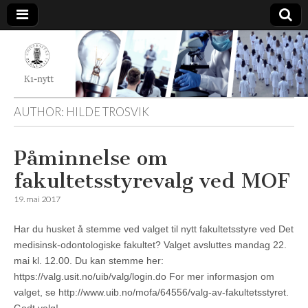
K1-
Nytt
AUTHOR:
HILDE TROSVIK
Påminnelse om
fakultetsstyrevalg ved MOF
19. mai 2017
Har du husket å stemme ved valget til nytt fakultetsstyre ved Det
medisinsk-odontologiske fakultet? Valget avsluttes mandag 22.
mai kl. 12.00. Du kan stemme her:
https://valg.usit.no/uib/valg/login.do For mer informasjon om
valget, se http://www.uib.no/mofa/64556/valg-av-fakultetsstyret.